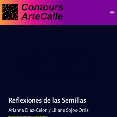
Skip
to
content
Explorations
Navigate our journal using
categories and keywords
Reflexiones de las Semillas
Arianna Diaz-Celon y Liliane Sojos-Ortiz