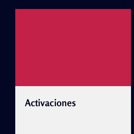
INTERRELIGIOSO
EN
LA
HABANA
Activaciones
ACTIVACIONES
READ MORE