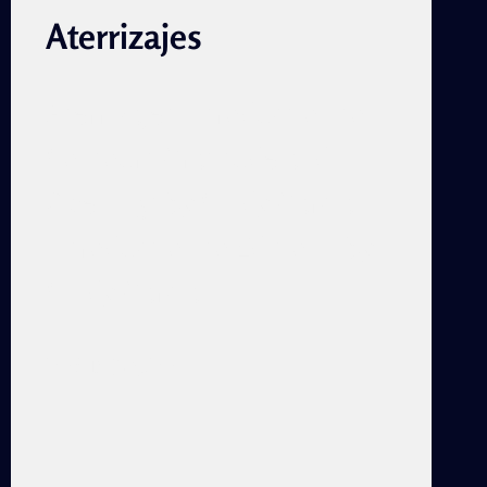
Aterrizajes
Aterrizajes Introduction to
Contours Gratitude and
Openings by Cindy Garcia
Introduction to Edition 1 by
Cindy Garcia
ATERRIZAJES
READ MORE