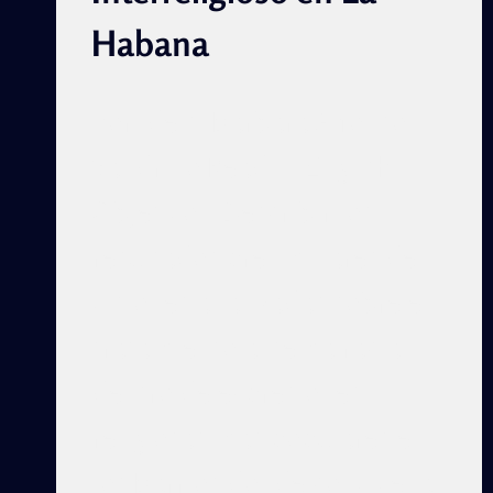
Habana
Por Idelsi Bárbara Alfonso
Sandrino Read in English
Objetivo: Describir los
resultados preliminares de
visiones analizadas sobre el
tratamiento al tema racial
dentro de expresiones
religiosas más populares en
los Barrios donde convive la