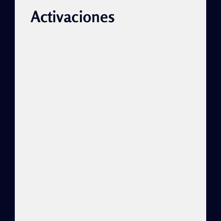
Activaciones
Red Barrial
Afrodescendiente, desde
comunidades de base en la
concientización antirracista
by Maritza López McBean
Cuba. Discriminación racial.
Una mirada resiliente ante
los desafíos del siglo XXI
Rolando Zulueta Zulueta