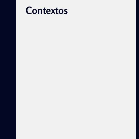
Contextos
Red Barrial
Afrodescendiente, desde
comunidades de base en la
concientización antirracista
by Maritza López McBean
Cuba. Discriminación racial.
Una mirada resiliente ante
los desafíos del siglo XXI
Rolando Zulueta Red Barrial